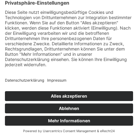
Daten verbleiben bei uns, bis Sie uns zur Löschung
auffordern, Ihre Einwilligung zur Speicherung
widerrufen oder der Zweck für die Datenspeicherung
entfällt (z. B. nach abgeschlossener Bearbeitung
Ihrer Anfrage). Zwingende gesetzliche
Bestimmungen – insbesondere
Aufbewahrungsfristen – bleiben unberührt.
Anfrage per E-Mail oder Telefon
Wenn Sie uns per E-Mail oder Telefon kontaktieren,
wird Ihre Anfrage inklusive aller daraus
hervorgehenden personenbezogenen Daten (Name,
Anfrage) zum Zwecke der Bearbeitung Ihres
Anliegens bei uns gespeichert und verarbeitet. Diese
Daten geben wir nicht ohne Ihre Einwilligung weiter.
Die Verarbeitung dieser Daten erfolgt auf Grundlage
von Art. 6 Abs. 1 lit. b DSGVO, sofern Ihre Anfrage mit