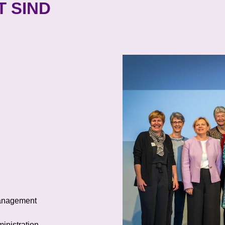
T SIND
management
inistration