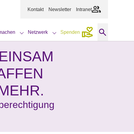
Kontakt
Newsletter
Intranet
machen
Netzwerk
Spenden
tungen"
u for "Aktuelles"
Submenu for "Mitmachen"
Submenu for "Netzwerk"
EINSAM
AFFEN
 MEHR.
berechtigung