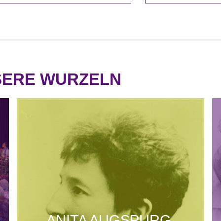
SERE WURZELN
ANITA AUGSPURG