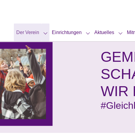
(current)
Der Verein
Einrichtungen
Aktuelles
Mit
Submenu for "Der Verein"
Submenu for "Einrich
Submen
GEM
SCH
WIR
#Gleich