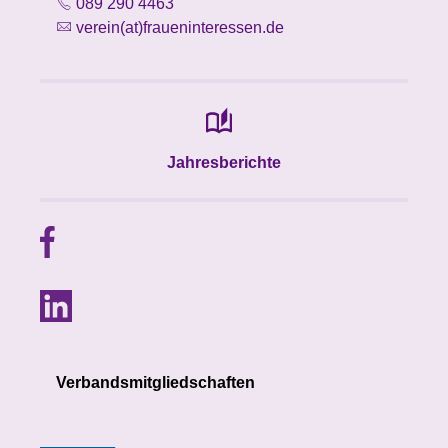
089 290 4463
verein(at)fraueninteressen.de
Jahresberichte
Verbandsmitgliedschaften