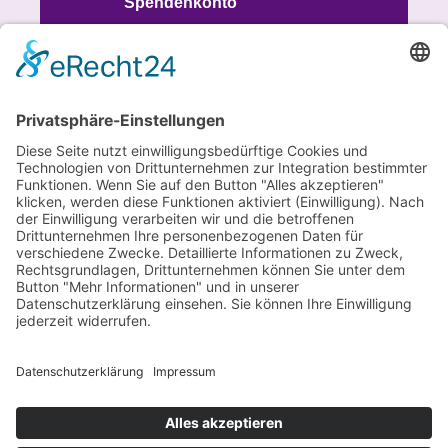
Spendenkonto
IBAN
DE93 7015 0000 1008 8613 51
BIC SSKMDEMM
SPENDEN
© 2026 Verein für Fraueninteressen e.V.