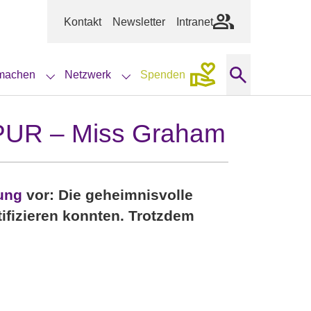
Kontakt
Newsletter
Intranet
machen
Netzwerk
Spenden
tungen"
u for "Aktuelles"
Submenu for "Mitmachen"
Submenu for "Netzwerk"
R – Miss Graham
ung
vor: Die geheimnisvolle
tifizieren konnten. Trotzdem