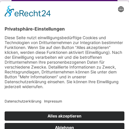
IBAN
DE93 7015 0000 1008 8613 51
BIC SSKMDEMM
SPENDEN
© 2026 Verein für Fraueninteressen e.V.
Cookie-Einstellungen