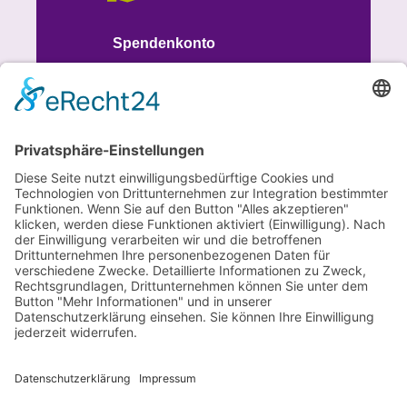
Spendenkonto
IBAN
DE93 7015 0000 1008 8613 51
BIC SSKMDEMM
SPENDEN
© 2026 Verein für Fraueninteressen e.V.